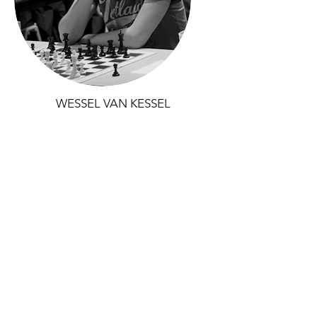
WESSEL VAN KESSEL
Secretaris & Webmaster
Wessel van Kessel (°1994) is een
enthousiast schaker en afgestudeerd
burgerlijk ingenieur in de artificiële
intelligentie. Hij heeft vijftien jaar
leservaring in schaakclubs en lagere en
middelbare scholen, waar hij jonge (en
heel jonge) kinderen kennis laat maken
met het schaakspel. In de afgelopen jaren
hielp hij als monitor en schaaktrainer mee