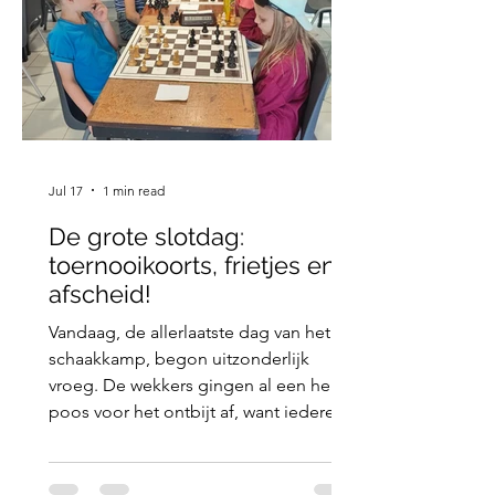
Jul 17
1 min read
De grote slotdag:
toernooikoorts, frietjes en
afscheid!
Vandaag, de allerlaatste dag van het
schaakkamp, begon uitzonderlijk
vroeg. De wekkers gingen al een hele
poos voor het ontbijt af, want iedereen
moest de kamers leegmaken en de
bagage klaarzetten. Een ochtend vol
bedrijvigheid, maar met een groot