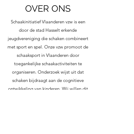
OVER ONS
Schaakinitiatief Vlaanderen vzw is een
door de stad Hasselt erkende
jeugdvereniging die schaken combineert
met sport en spel. Onze vzw promoot de
schaaksport in Vlaanderen door
toegankelijke schaakactiviteiten te
organiseren. Onderzoek wijst uit dat
schaken bijdraagt aan de cognitieve
ontwikkeling van kinderen. Wij willen dit
aan alle spelers bieden, ongeacht hun
niveau. Wij doen dit onder meer door:
schaakbegeleiding te voorzien tijdens
toernooien, vrije schaaksessies in te
richten, een groot jaarlijks schaakkamp te