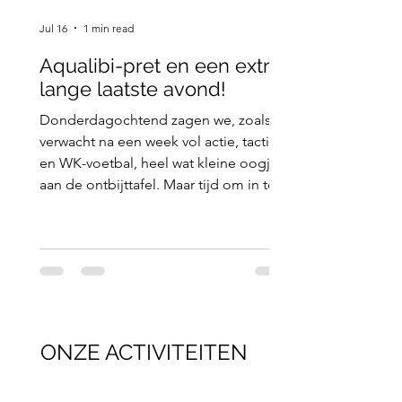
Jul 16
1 min read
Aqualibi-pret en een extra
lange laatste avond!
Donderdagochtend zagen we, zoals
verwacht na een week vol actie, tactiek
en WK-voetbal, heel wat kleine oogjes
aan de ontbijttafel. Maar tijd om in te
dommelen was er absoluut niet! Na
een stevig ontbijt doken de schakers
nog een laatste keer vol focus de
leslokalen in voor de ochtendlessen.
Meteen na de schaakles en het
middageten was het zaak om snel te
zijn, want de bus stond al te wachten!
ONZE ACTIVITEITEN
Vandaag stond namelijk de
langverwachte uitstap naar Aqualibi in
Waver op het progr