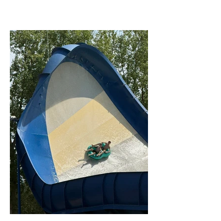
voordeel: dit creëerde ruimte voor een
goedgevuld schaakprogramma op
deze slotdag! Voor het middagmaal
barstte de strijd al meteen los. Na een
welverdiend intermezzo (frietjes!) was
het tijd voor de ultieme individuele
krachtmeting