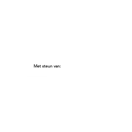
Met steun van:
Wil je ook een van onze activiteiten
sponsoren?
Contacteer ons