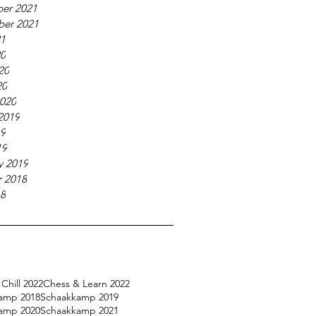
er 2021
ber 2021
21
20
20
20
020
2019
19
19
y 2019
 2018
18
Chill 2022
Chess & Learn 2022
amp 2018
Schaakkamp 2019
amp 2020
Schaakkamp 2021