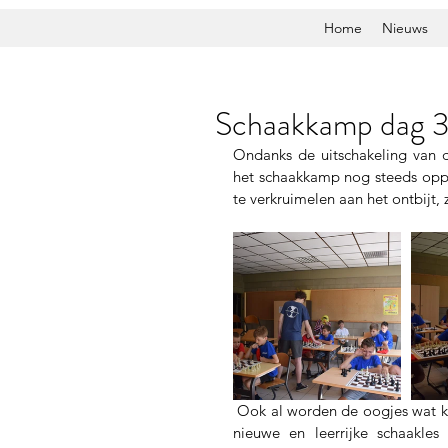
Home
Nieuws
Schaakkamp dag 
Ondanks de uitschakeling van d
het schaakkamp nog steeds oppe
te verkruimelen aan het ontbijt, 
 Ook al worden de oogjes wat kleiner, het plezier blijft toch toenemen. Na een 
nieuwe en leerrijke schaakle