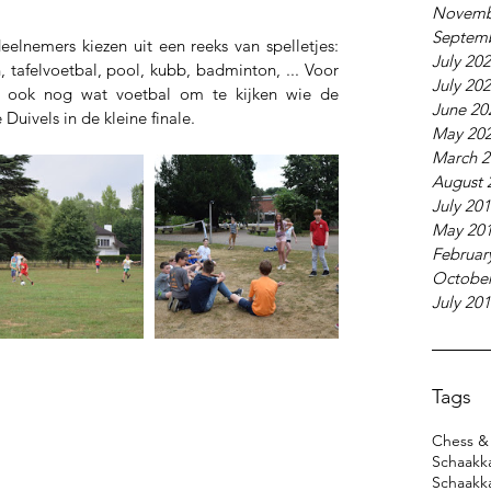
Novemb
Septem
elnemers kiezen uit een reeks van spelletjes: 
July 20
 tafelvoetbal, pool, kubb, badminton, ... Voor 
July 20
 ook nog wat voetbal om te kijken wie de 
June 20
uivels in de kleine finale.
May 20
March 2
August 
July 20
May 20
Februar
October
July 20
Tags
Chess & 
Schaakk
Schaakk