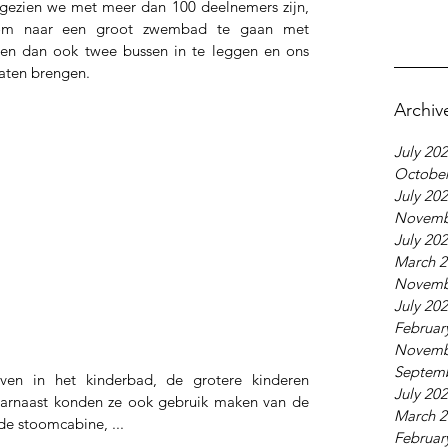
zien we met meer dan 100 deelnemers zijn, 
om naar een groot zwembad te gaan met 
en dan ook twee bussen in te leggen en ons 
laten brengen.
Archiv
July 20
October
July 20
Novemb
July 20
March 2
Novemb
July 20
Februar
Novemb
Septem
even in het kinderbad, de grotere kinderen 
July 20
rnaast konden ze ook gebruik maken van de 
March 2
e stoomcabine, ...
Februar