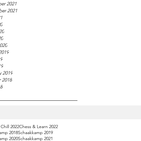
er 2021
ber 2021
21
20
20
20
020
2019
19
19
y 2019
 2018
18
Chill 2022
Chess & Learn 2022
amp 2018
Schaakkamp 2019
amp 2020
Schaakkamp 2021