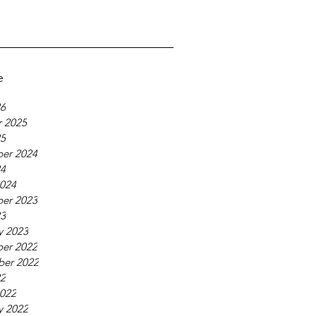
e
26
 2025
25
er 2024
24
024
er 2023
23
y 2023
er 2022
ber 2022
22
022
y 2022