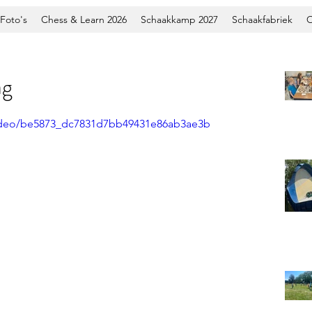
Foto's
Chess & Learn 2026
Schaakkamp 2027
Schaakfabriek
O
ag
/video/be5873_dc7831d7bb49431e86ab3ae3b