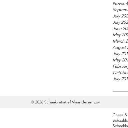
Novemb
Septem
July 20
July 20
June 20
May 20
March 2
August 
July 20
May 20
Februar
October
July 20
© 2026
Schaakinitiatief Vlaanderen vzw
Tags
Chess & 
Schaakk
Schaakk